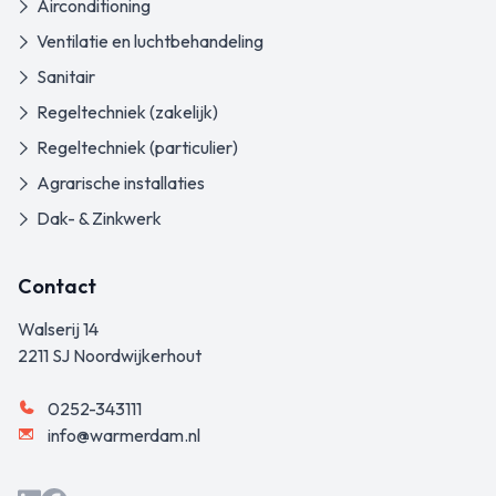
Airconditioning
Ventilatie en luchtbehandeling
Sanitair
Regeltechniek (zakelijk)
Regeltechniek (particulier)
Agrarische installaties
Dak- & Zinkwerk
Contact
Warmerdam Installatietechniek
Walserij 14
2211 SJ
Noordwijkerhout
0252-343111
info@warmerdam.nl